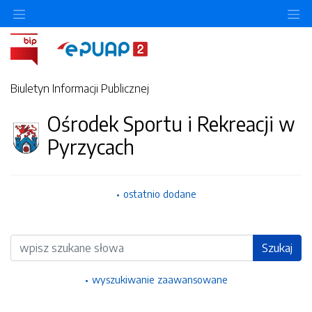
Ukryj/pokaż menu przedmiotowe
Uk
Biuletyn Informacji Publicznej
Ośrodek Sportu i Rekreacji w
Pyrzycach
ostatnio dodane
Wyszukiwarka
Szukaj
wyszukiwanie zaawansowane